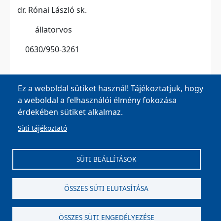
dr. Rónai László sk.
állatorvos
0630/950-3261
Ez a weboldal sütiket használ! Tájékoztatjuk, hogy
a weboldal a felhasználói élmény fokozása
érdekében sütiket alkalmaz.
Süti tájékoztató
MOHA Község Önkormányzata, 8042 Moha, Fő u. 26.
Tel:
+36 22 596 002
,
+36 22 596 003
| E-mail:
SÜTI BEÁLLÍTÁSOK
onkormanyzat@moha.hu
| Ügyfélfogadás: Kedd,
Csütörtök: 8-12, 13-15 óráig
ÖSSZES SÜTI ELUTASÍTÁSA
Impresszum
ÖSSZES SÜTI ENGEDÉLYEZÉSE