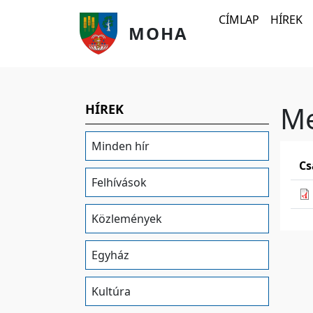
Ugrás a tartalomra
Fő navigáció
CÍMLAP
HÍREK
MOHA
Me
HÍREK
Minden hír
Cs
Felhívások
Közlemények
Egyház
Kultúra