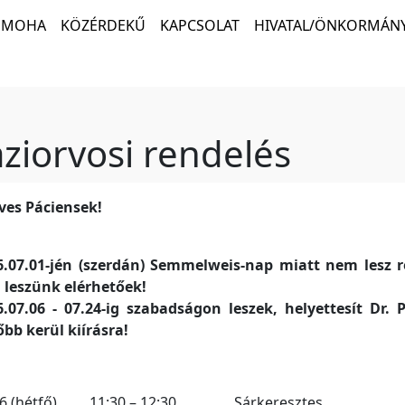
MOHA
KÖZÉRDEKŰ
KAPCSOLAT
HIVATAL/ÖNKORMÁNY
ziorvosi rendelés
ves Páciensek!
6.07.01-jén (szerdán) Semmelweis-nap miatt nem lesz 
 leszünk elérhetőek!
6.07.06 - 07.24-ig szabadságon leszek, helyettesít Dr.
bb kerül kiírásra!
06 (hétfő) 11:30 – 12:30 Sárkeresztes