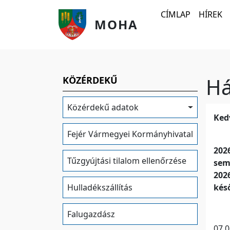
Ugrás a tartalomra
Fő navigáció
CÍMLAP
HÍREK
MOHA
Há
KÖZÉRDEKŰ
Közérdekű adatok
Ked
Fejér Vármegyei Kormányhivatal
202
Tűzgyújtási tilalom ellenőrzése
sem
202
Hulladékszállítás
késő
Falugazdász
07.