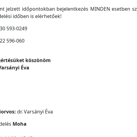
ent jelzett időpontokban bejelentkezés MINDEN esetben s
elési időben is elérhetőek!
 30 593-0249
22 596-060
értésüket köszönöm
Varsányi Éva
iorvos:
dr. Varsányi Éva
delés
Moha