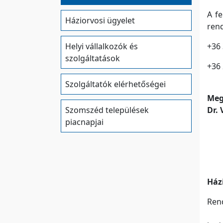
A f
Háziorvosi ügyelet
rend
Helyi vállalkozók és
+36
szolgáltatások
+36 
Szolgáltatók elérhetőségei
Meg
Szomszéd települések
Dr. 
piacnapjai
Ház
Ren