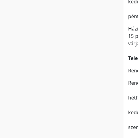
kedd
pént
Házi
15 p
várj
Tel
Rend
Ren
hétf
kedd
szer