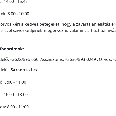
: 14:00 - 15:45
ek: 8:00 - 10:00
orvos kéri a kedves betegeket, hogy a zavartalan ellátás 
erccel szíveskedjenek megérkezni, valamint a házhoz hívás
a.
efonszámok
:
elő: +3622/596-060, Asszisztens: +3630/593-0249 , Orvos: 
delés
Sárkeresztes
ő: 8:00 - 11:00
: 16:00 - 18:00
da: 8:00 - 11:00